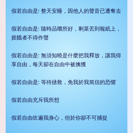
假若自由是: 整天安睡，因他人的聲音已遭奪去
假若自由是: 隨時品嚐所好，剩菜丟到報紙上，
捱餓者不得作聲
假若自由是: 無須知曉是什麼把我釋放，讓我得
享自由，每天卻在自由中被擒獲
假若自由是: 等待拯救，免我於我篤信的恐懼
假若自由充斥我所想
假若自由吹遍我身心，但於你卻不可捕捉