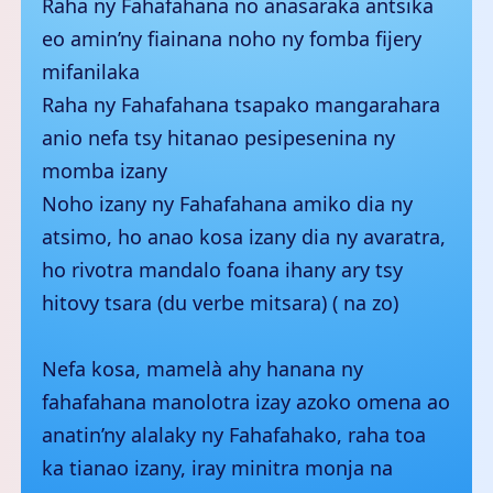
Raha ny Fahafahana no anasaraka antsika
eo amin’ny fiainana noho ny fomba fijery
mifanilaka
Raha ny Fahafahana tsapako mangarahara
anio nefa tsy hitanao pesipesenina ny
momba izany
Noho izany ny Fahafahana amiko dia ny
atsimo, ho anao kosa izany dia ny avaratra,
ho rivotra mandalo foana ihany ary tsy
hitovy tsara (du verbe mitsara) ( na zo)
Nefa kosa, mamelà ahy hanana ny
fahafahana manolotra izay azoko omena ao
anatin’ny alalaky ny Fahafahako, raha toa
ka tianao izany, iray minitra monja na