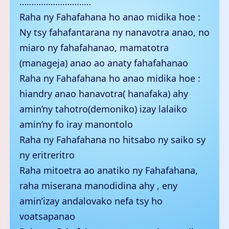
…………………………
Raha ny Fahafahana ho anao midika hoe :
Ny tsy fahafantarana ny nanavotra anao, no
miaro ny fahafahanao, mamatotra
(manageja) anao ao anaty fahafahanao
Raha ny Fahafahana ho anao midika hoe :
hiandry anao hanavotra( hanafaka) ahy
amin’ny tahotro(demoniko) izay lalaiko
amin’ny fo iray manontolo
Raha ny Fahafahana no hitsabo ny saiko sy
ny eritreritro
Raha mitoetra ao anatiko ny Fahafahana,
raha miserana manodidina ahy , eny
amin’izay andalovako nefa tsy ho
voatsapanao