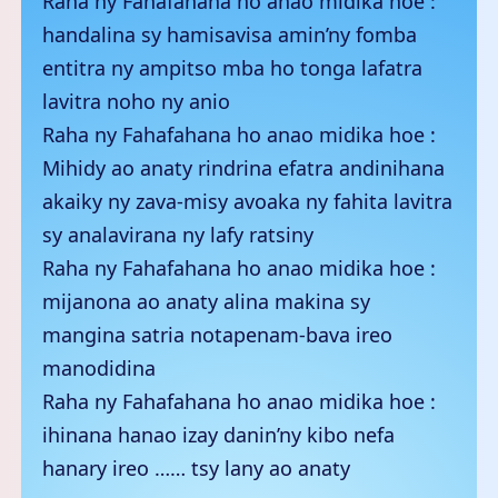
Raha ny Fahafahana ho anao midika hoe :
handalina sy hamisavisa amin’ny fomba
entitra ny ampitso mba ho tonga lafatra
lavitra noho ny anio
Raha ny Fahafahana ho anao midika hoe :
Mihidy ao anaty rindrina efatra andinihana
akaiky ny zava-misy avoaka ny fahita lavitra
sy analavirana ny lafy ratsiny
Raha ny Fahafahana ho anao midika hoe :
mijanona ao anaty alina makina sy
mangina satria notapenam-bava ireo
manodidina
Raha ny Fahafahana ho anao midika hoe :
ihinana hanao izay danin’ny kibo nefa
hanary ireo …… tsy lany ao anaty