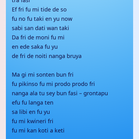
tra fasi
Ef fri fu mi tide de so
fu no fu taki en yu now
sabi san dati wan taki
Da fri de moni fu mi
en ede saka fu yu
de fri de noiti nanga bruya
Ma gi mi sonten bun fri
fu pikinso fu mi prodo prodo fri
nanga ala tu sey bun fasi – grontapu
efu fu langa ten
sa libi en fu yu
fu mi kwineri fri
fu mi kan koti a keti