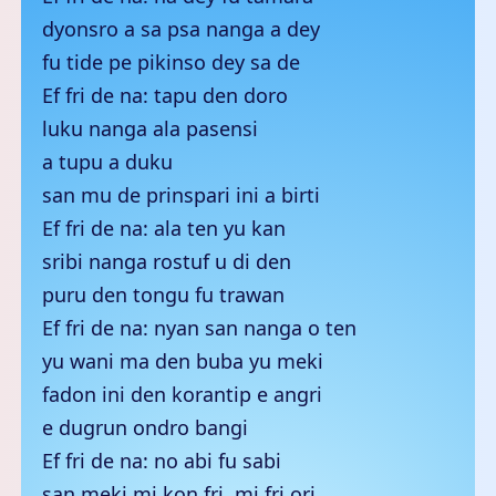
dyonsro a sa psa nanga a dey
fu tide pe pikinso dey sa de
Ef fri de na: tapu den doro
luku nanga ala pasensi
a tupu a duku
san mu de prinspari ini a birti
Ef fri de na: ala ten yu kan
sribi nanga rostuf u di den
puru den tongu fu trawan
Ef fri de na: nyan san nanga o ten
yu wani ma den buba yu meki
fadon ini den korantip e angri
e dugrun ondro bangi
Ef fri de na: no abi fu sabi
san meki mi kon fri, mi fri ori,