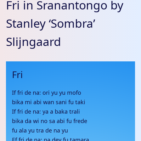
Fri in Sranantongo by
Stanley ‘Sombra’
Slijngaard
Fri
If fri de na: ori yu yu mofo
bika mi abi wan sani fu taki
If fri de na: ya a baka trali
bika da wi no sa abi fu frede
fu ala yu tra de na yu
Ef fri de na: na dey fu tamara