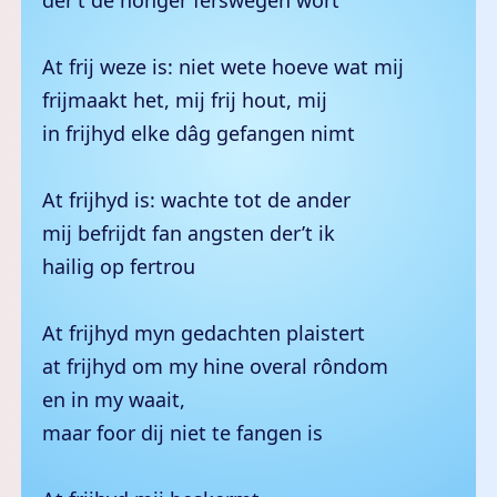
der’t de honger ferswegen wort
At frij weze is: niet wete hoeve wat mij
frijmaakt het, mij frij hout, mij
in frijhyd elke dâg gefangen nimt
At frijhyd is: wachte tot de ander
mij befrijdt fan angsten der’t ik
hailig op fertrou
At frijhyd myn gedachten plaistert
at frijhyd om my hine overal rôndom
en in my waait,
maar foor dij niet te fangen is