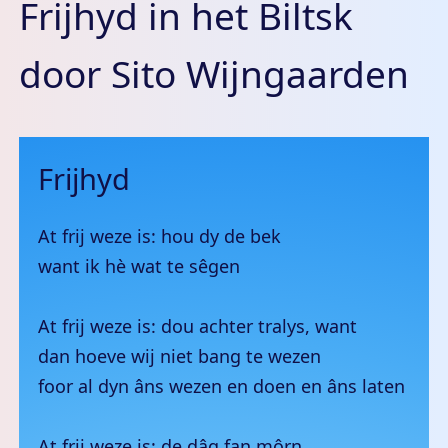
Frijhyd in het Biltsk
door Sito Wijngaarden
Frijhyd
At frij weze is: hou dy de bek
want ik hè wat te sêgen
At frij weze is: dou achter tralys, want
dan hoeve wij niet bang te wezen
foor al dyn âns wezen en doen en âns laten
At frij weze is: de dâg fan môrn