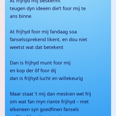
At frijhyd mij beskermt
teugen dyn ideeën die’t foor mij te
ans binne
At frijhyd foor mij fandaag soa
fanselssprekend likent, en dou niet
weetst wat dat betekent
Dan is frijhyd munt foor mij
en kop der ôf foor dij
dan is frijhyd lucht en willekeurig
Maar staat ’t mij dan meskien wel frij
om wat fan myn riante frijhyd – met
elkeneen syn goedfinen fansels