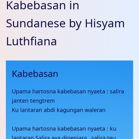
Kabebasan in
Sundanese by Hisyam
Luthfiana
Kabebasan
Upama hartosna kabebasan nyaeta : salira
janten tengtrem
Ku lantaran abdi kagungan waleran
Upama hartosna kabebasan nyaeta : ku
lantaran Salira aya dipenjara…salira teu