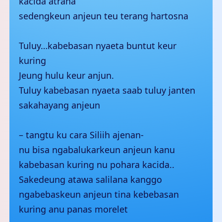
kacida atrana
sedengkeun anjeun teu terang hartosna
Tuluy…kabebasan nyaeta buntut keur
kuring
Jeung hulu keur anjun.
Tuluy kabebasan nyaeta saab tuluy janten
sakahayang anjeun
– tangtu ku cara Siliih ajenan-
nu bisa ngabalukarkeun anjeun kanu
kabebasan kuring nu pohara kacida..
Sakedeung atawa salilana kanggo
ngabebaskeun anjeun tina kebebasan
kuring anu panas morelet