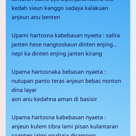
kedah sieun kanggo sadaya kalakuan
anjeun anu benten
Upami hartosna kabebasan nyaeta : salira
janten hese nangtoskeun dinten enjing…
nepi ka dinten enjing janten kirang
Upama hartosnaka bebasan nyaeta :
nutupan panto teras anjeun bebas nonton
dina layar
aon anu kedahna aman di basisir
Upama hartosna kabebasan nyaeta :
anjeun kulem tibra lami pisan kulantaran
soanten jalmi ngahaja dirampog