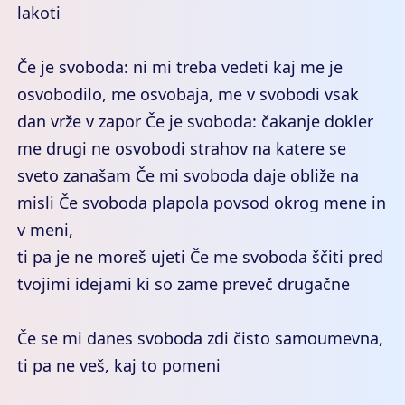
lakoti
Če je svoboda: ni mi treba vedeti kaj me je
osvobodilo, me osvobaja, me v svobodi vsak
dan vrže v zapor Če je svoboda: čakanje dokler
me drugi ne osvobodi strahov na katere se
sveto zanašam Če mi svoboda daje obliže na
misli Če svoboda plapola povsod okrog mene in
v meni,
ti pa je ne moreš ujeti Če me svoboda ščiti pred
tvojimi idejami ki so zame preveč drugačne
Če se mi danes svoboda zdi čisto samoumevna,
ti pa ne veš, kaj to pomeni